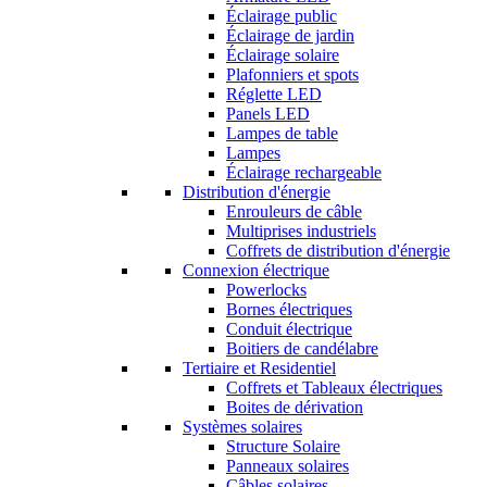
Éclairage public
Éclairage de jardin
Éclairage solaire
Plafonniers et spots
Réglette LED
Panels LED
Lampes de table
Lampes
Éclairage rechargeable
Distribution d'énergie
Enrouleurs de câble
Multiprises industriels
Coffrets de distribution d'énergie
Connexion électrique
Powerlocks
Bornes électriques
Conduit électrique
Boitiers de candélabre
Tertiaire et Residentiel
Coffrets et Tableaux électriques
Boites de dérivation
Systèmes solaires
Structure Solaire
Panneaux solaires
Câbles solaires