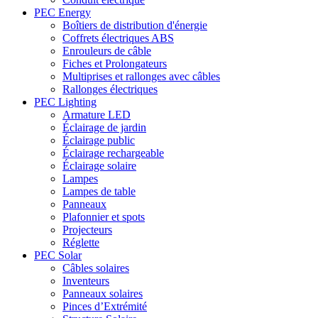
PEC Energy
Boîtiers de distribution d'énergie
Coffrets électriques ABS
Enrouleurs de câble
Fiches et Prolongateurs
Multiprises et rallonges avec câbles
Rallonges électriques
PEC Lighting
Armature LED
Éclairage de jardin
Éclairage public
Éclairage rechargeable
Éclairage solaire
Lampes
Lampes de table
Panneaux
Plafonnier et spots
Projecteurs
Réglette
PEC Solar
Câbles solaires
Inventeurs
Panneaux solaires
Pinces d’Extrémité