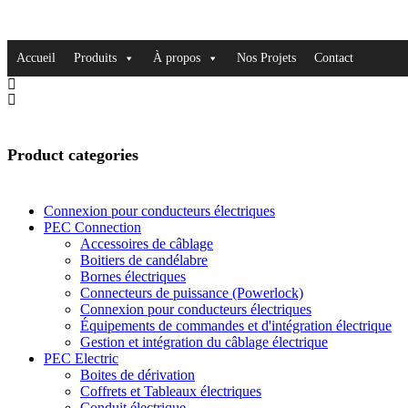
Accueil
Produits
À propos
Nos Projets
Contact
Product categories
Connexion pour conducteurs électriques
PEC Connection
Accessoires de câblage
Boitiers de candélabre
Bornes électriques
Connecteurs de puissance (Powerlock)
Connexion pour conducteurs électriques
Équipements de commandes et d'intégration électrique
Gestion et intégration du câblage électrique
PEC Electric
Boites de dérivation
Coffrets et Tableaux électriques
Conduit électrique