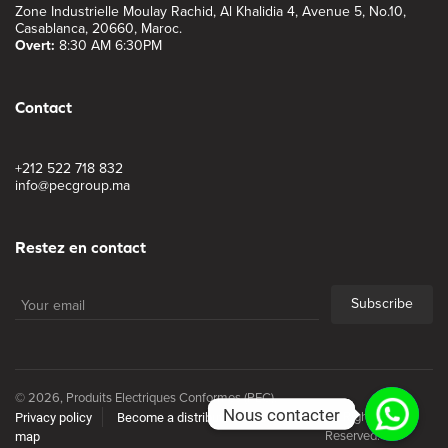
Zone Industrielle Moulay Rachid, Al Khalidia 4, Avenue 5, No.10,
Casablanca, 20660, Maroc.
Overt:
8:30 AM 6:30PM
Contact
+212 522 718 832
info@pecgroup.ma
Restez en contact
Subscribe
© 2026, Produits Electriques Conformes (PEC).
Nous contacter
Nous contacter
Privacy policy
Become a distributor
Site
All Rights
map
Reserved.