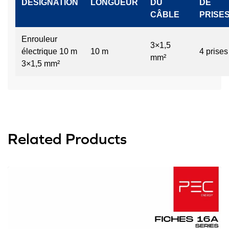
DÉSIGNATION
LONGUEUR
DU
DE
CÂBLE
PRISE
Enrouleur
3×1,5
électrique 10 m
10 m
4 prises
mm²
3×1,5 mm²
Related Products