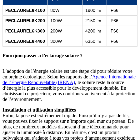
PECLAUREL6K100
80W
1900 lm
IP66
PECLAUREL6K200
100W
2150 lm
IP66
PECLAUREL6K300
200W
4200 lm
IP66
PECLAUREL6K400
300W
6350 lm
IP66
Pourquoi passer à l’éclairage solaire ?
L’adoption de l’énergie solaire est une étape clé pour réduire votre
empreinte écologique. Selon les rapports de l’
Agence Internationale
de l’Énergie Renouvelable (IRENA)
, le solaire reste la source
d’énergie la plus accessible pour le développement durable. En
choisissant ce projecteur, vous contribuez activement à la protection
de l’environnement.
Installation et utilisation simplifiées
Enfin, la pose est extrêmement rapide. Puisqu’il n’y a pas de fils,
vous pouvez fixer le support sur n’importe quel mur ou poteau. De
plus, de nombreux modèles disposent d’une télécommande pour
ajuster la luminosité à distance. En résumé, c’est un produit
polyvalent qui s’adapte à tous vos projets d’aménagement extérieur.