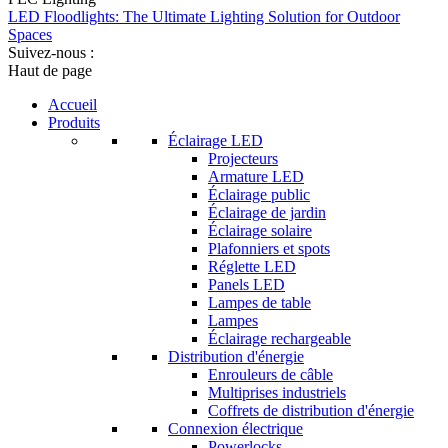
LED Floodlights: The Ultimate Lighting Solution for Outdoor
Spaces
Suivez-nous :
Haut de page
Accueil
Produits
Éclairage LED
Projecteurs
Armature LED
Éclairage public
Éclairage de jardin
Éclairage solaire
Plafonniers et spots
Réglette LED
Panels LED
Lampes de table
Lampes
Éclairage rechargeable
Distribution d'énergie
Enrouleurs de câble
Multiprises industriels
Coffrets de distribution d'énergie
Connexion électrique
Powerlocks