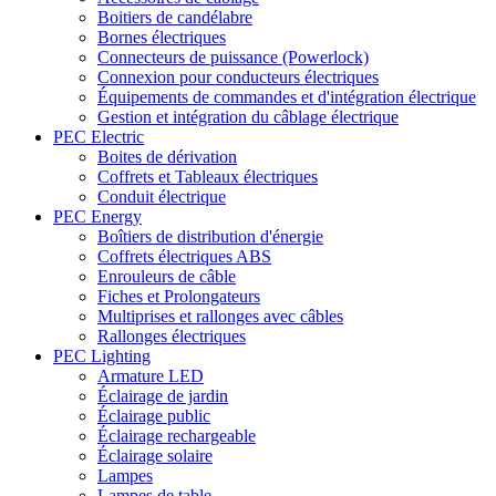
Boitiers de candélabre
Bornes électriques
Connecteurs de puissance (Powerlock)
Connexion pour conducteurs électriques
Équipements de commandes et d'intégration électrique
Gestion et intégration du câblage électrique
PEC Electric
Boites de dérivation
Coffrets et Tableaux électriques
Conduit électrique
PEC Energy
Boîtiers de distribution d'énergie
Coffrets électriques ABS
Enrouleurs de câble
Fiches et Prolongateurs
Multiprises et rallonges avec câbles
Rallonges électriques
PEC Lighting
Armature LED
Éclairage de jardin
Éclairage public
Éclairage rechargeable
Éclairage solaire
Lampes
Lampes de table