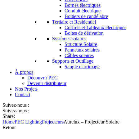
Bornes électriques
Conduit électrique
Boitiers de candélabre
Tertiaire et Residentiel
Coffrets et Tableaux électriques
Boites de dérivation
Systèmes solaires
Structure Solaire
Panneaux solaires
Câbles solaires
Supports et Outillage
Sangle d'arrimage
À propos
Découvrir PEC
Devenir distributeur
Nos Projets
Contact
Suivez-nous :
Suivez-nous :
Share:
Home
PEC Lighting
Projecteurs
Aurelux – Projecteur Solaire
Retour