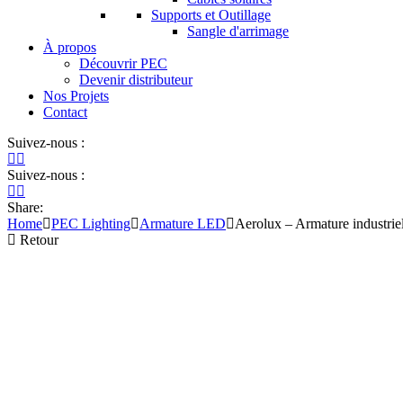
Supports et Outillage
Sangle d'arrimage
À propos
Découvrir PEC
Devenir distributeur
Nos Projets
Contact
Suivez-nous :
Suivez-nous :
Share:
Home
PEC Lighting
Armature LED
Aerolux – Armature industri
Retour