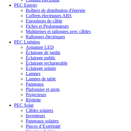
PEC Energy
Boîtiers de distribution d'énergie
Coffrets électriques ABS
Enrouleurs de câble
Fiches et Prolongateurs
Multiprises et rallonges avec câbles
Rallonges électriques
PEC Lighting
Armature LED
Éclairage de jardin
Éclairage public
Éclairage rechargeable
Éclairage solaire
Lampes
Lampes de table
Panneaux
Plafonnier et spots
Projecteurs
Réglette
PEC Solar
Câbles solaires
Inventeurs
Panneaux solaires
Pinces d’Extrémité