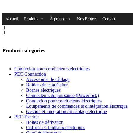
Accueil
Produits
À propos
Nos Projets
Contact
Product categories
Connexion pour conducteurs électriques
PEC Connection
Accessoires de câblage
Boitiers de candélabre
Bornes électriques
Connecteurs de puissance (Powerlock)
Connexion pour conducteurs électriques
Équipements de commandes et d'intégration électrique
Gestion et intégration du câblage électrique
PEC Electric
Boites de dérivation
Coffrets et Tableaux électriques
Conduit électrique