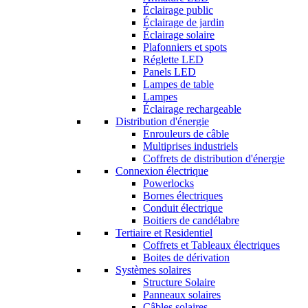
Éclairage public
Éclairage de jardin
Éclairage solaire
Plafonniers et spots
Réglette LED
Panels LED
Lampes de table
Lampes
Éclairage rechargeable
Distribution d'énergie
Enrouleurs de câble
Multiprises industriels
Coffrets de distribution d'énergie
Connexion électrique
Powerlocks
Bornes électriques
Conduit électrique
Boitiers de candélabre
Tertiaire et Residentiel
Coffrets et Tableaux électriques
Boites de dérivation
Systèmes solaires
Structure Solaire
Panneaux solaires
Câbles solaires